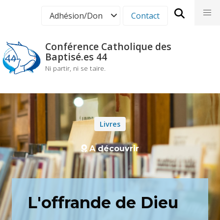
Aller
nav
Adhésion/Don
Contact
au
contenu
principal
Conférence Catholique des
Baptisé.es 44
Ni partir, ni se taire.
Livres
A découvrir
L'offrande de Dieu