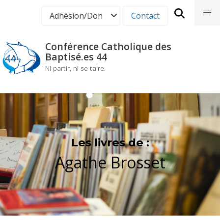
Aller
nav
Adhésion/Don
Contact
au
contenu
principal
Conférence Catholique des
Baptisé.es 44
Ni partir, ni se taire.
Les livres de :
Agathe Brosset